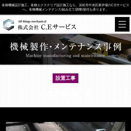
各種機械設計施工、各種エクステリア設計施工なら、浜松市中央区東伊場のC.Eサービス
へ。各種機械メンテナンス/組み立て/調整/据付も承ります。
設置工事
各種現地溶接工事