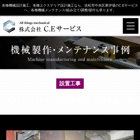
各種機械設計施工、各種エクステリア設計施工なら、浜松市中央区東伊場のC.Eサービス
へ。各種機械メンテナンス/組み立て/調整/据付も承ります。
設置工事
現地ピットコンベア駆動部入れ替え工事