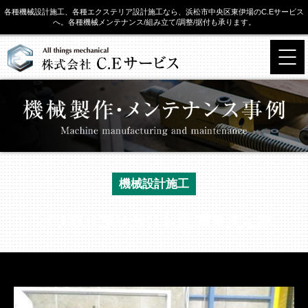
各種機械設計施工、各種エクステリア設計施工なら、浜松市中央区東伊場のC.Eサービス
へ。各種機械メンテナンス/組み立て/調整/据付も承ります。
機械設計施工
バリ取り振り分け装置 重量測定部