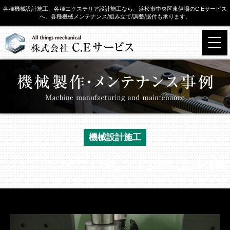
各種機械設計施工、各種エクステリア設計施工なら、浜松市中央区東伊場のC.Eサービス
へ。各種機械メンテナンス/組み立て/調整/据付も承ります。
機械設計施工
クランクシャフト横セット反転縦型締付機