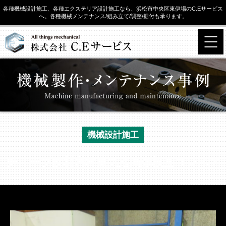
各種機械設計施工、各種エクステリア設計施工なら、浜松市中央区東伊場のC.Eサービス
へ。各種機械メンテナンス/組み立て/調整/据付も承ります。
機械設計施工
チューブ飲料内容量気泡画像検査コンベア