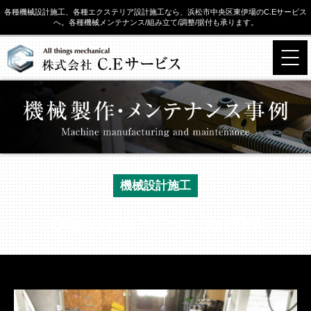
各種機械設計施工、各種エクステリア設計施工なら、浜松市中央区東伊場のC.Eサービス
へ。各種機械メンテナンス/組み立て/調整/据付も承ります。
機械設計施工
QR読み込みユニット設計製作