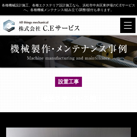
各種機械設計施工、各種エクステリア設計施工なら、浜松市中央区東伊場のC.Eサービス
へ。各種機械メンテナンス/組み立て/調整/据付も承ります。
設置工事
工場壁ステンレス施工